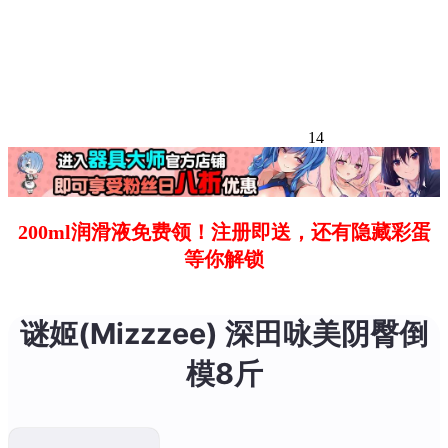
14
200ml润滑液免费领！注册即送，还有隐藏彩蛋
等你解锁
谜姬(Mizzzee) 深田咏美阴臀倒
模8斤