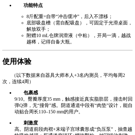
功能特点
8斤配重=自带“冲击缓冲”，后入不漂移；
底部吸盘槽（需自配吸盘），可固定于光滑桌面，
解放双手；
附赠10 mL仓牌润滑液（中粘），开局一滴，越战
越稀，记得自备大瓶。
使用体验
（以下数据来自器具大师本人+3名内测员，平均每周2
次，连续4周）
包裹感
9/10。臀瓣厚度35 mm，触感接近真实脂肪层，撞击时回
弹Q弹，无“撞骨”感。阴道通道中段有“肉垫”设计，能自
动贴合周长110–150 mm的用户。
刺激度
高。阴道前段肉褶+末端子宫球囊形成“负压泵”，抽查越