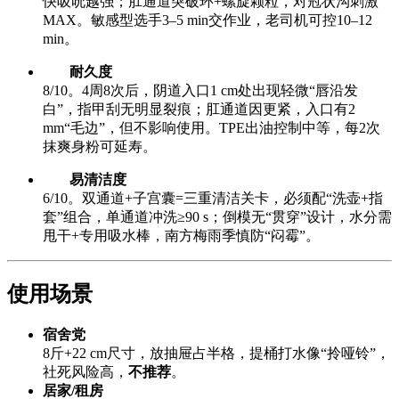
快吸吮越强；肛通道突破环+螺旋颗粒，对冠状沟刺激
MAX。敏感型选手3–5 min交作业，老司机可控10–12
min。
耐久度
8/10。4周8次后，阴道入口1 cm处出现轻微“唇沿发
白”，指甲刮无明显裂痕；肛通道因更紧，入口有2
mm“毛边”，但不影响使用。TPE出油控制中等，每2次
抹爽身粉可延寿。
易清洁度
6/10。双通道+子宫囊=三重清洁关卡，必须配“洗壶+指
套”组合，单通道冲洗≥90 s；倒模无“贯穿”设计，水分需
甩干+专用吸水棒，南方梅雨季慎防“闷霉”。
使用场景
宿舍党
8斤+22 cm尺寸，放抽屉占半格，提桶打水像“拎哑铃”，
社死风险高，
不推荐
。
居家/租房