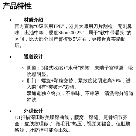
产品特性
材质介绍
官方宣称“0级医用TPE”，器具大师用刀片刮检：无刺鼻
味，出油中等，硬度Shore 00 25°，属于“软中带嚼头”的
区间，比大部分国产臀模软5°左右，更接近真实脂肪
层。
通道设计
阴道：3段式收缩+“水母”肉褶，末端子宫球囊，吸
吮感明显。
肛门：螺旋+颗粒交替，紧致度比阴道高30%，进
入瞬间有“突破环”彩蛋。
双通道独立终点，不串味、不串液，清洗需分通道
冲洗。
外观设计
1:1扫描深田咏美腰臀曲线，腰窝、臀缝、尾骨细节齐
全；皮肤纹理做了“微毛孔”热压，视觉党福音。但肚脐
略浅，肚脐控可能会出戏。