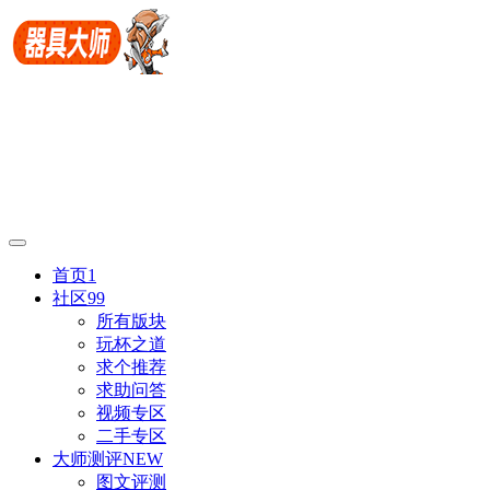
首页
1
社区
99
所有版块
玩杯之道
求个推荐
求助问答
视频专区
二手专区
大师测评
NEW
图文评测