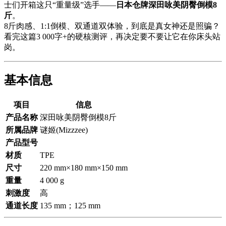
士们开箱这只“重量级”选手——
日本仓牌深田咏美阴臀倒模8
斤
。
8斤肉感、1:1倒模、双通道双体验，到底是真女神还是照骗？
看完这篇3 000字+的硬核测评，再决定要不要让它在你床头站
岗。
基本信息
项目
信息
产品名称
深田咏美阴臀倒模8斤
所属品牌
谜姬(Mizzzee)
产品型号
材质
TPE
尺寸
220 mm×180 mm×150 mm
重量
4 000 g
刺激度
高
通道长度
135 mm；125 mm