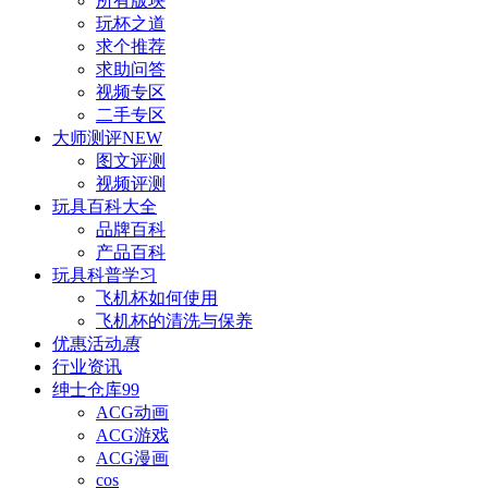
所有版块
玩杯之道
求个推荐
求助问答
视频专区
二手专区
大师测评
NEW
图文评测
视频评测
玩具百科
大全
品牌百科
产品百科
玩具科普
学习
飞机杯如何使用
飞机杯的清洗与保养
优惠活动
惠
行业资讯
绅士仓库
99
ACG动画
ACG游戏
ACG漫画
cos