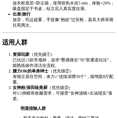
放衣柜底层+防尘袋，使用前热水浴5 min，体验+20%；
吸盘固定于书桌，站立后入真实度拉满。
出差/旅行
放弃，托运超重，手提像“抱娃”过安检，器具大师亲测
社死两次。
适用人群
资深玩家
（优先级①）
已玩过≥5款常规杯，追求“臀感撞击”与“双通道玩法”，
能熟练操作清洁全流程。
腰力OK的单身绅士
（优先级②）
有独立居住空间，体力≥“连续深蹲50个”，能驾驭8斤配
重。
女神粉/深田咏美厨
（优先级③）
对1:1倒模有收藏需求，可接受“女神滤镜+出油现实”落
差。
明显排除人群