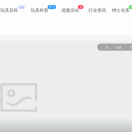
大全
学习
惠
9
玩具百科
玩具科普
优惠活动
行业资讯
绅士仓库
0
44