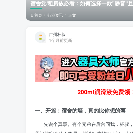
宿舍党/租房族必看：如何选择一款”静音”且
首页
行业资讯
正文
广州杯叔
1个月前更新
200ml润滑液免费
一、开篇：宿舍的墙，真的比你想的薄
先说个真事。有个兄弟在后台问我，杯叔