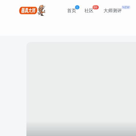
1
99
NEW
首页
社区
大师测评