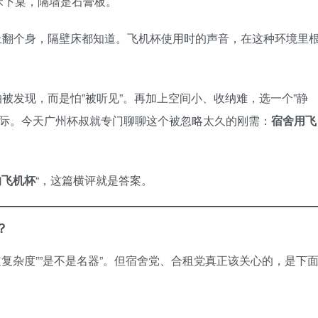
床下桌，隔墙是石膏板。
上翻个身，隔壁床都知道。飞机杯使用时的声音，在这种环境里
被发现，而是怕”被听见”。再加上空间小、收纳难，选一个”静
更实际。今天广州杯叔就专门聊聊这个被忽略太久的刚需：
宿舍用飞
的飞机杯
“，这篇横评就是答案。
？
道复杂度””是不是名器”。但宿舍党、合租党真正该关心的，是下