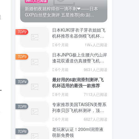
9W+人已阅读
新婚初夜就榨得你一滴不剩❤——日本
GXP白丝壁女测评 五星推荐[db:副...
根
日本KUKI芽衣子芽衣姐姐飞
TOP2
机杯推荐名器倒模飞机杯测
评视频
6个月前
1W+人已阅读
日本JNPG极上生腰六代山岸
TOP3
逢花双通道仿真腰臀飞机杯
（半身款）测评适合追求极
6个月前
9631人已阅读
致真实感的资深玩家
最好用的6款润滑剂测评,飞
TOP4
机杯适用的最强一款推荐
8个月前
7113人已阅读
专家推荐美国TAISEN美臀系
TOP5
列泰贝莎飞机杯测评，顶级
面
品质带来极致享受!
6个月前
6627人已阅读
老玩家认证！200ml润滑液
TOP6
萌新免费领