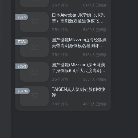
6个月前
6141人已阅读
日本Aivrobta JK学姐（JK先
TOP7
辈）高刺激双通道倒模飞机
杯深度测评报告
5个月前
5400人已阅读
国产谜姬Mizzzee山海经狐妖
TOP8
美臀高刺激倒模名器测评报
告
5个月前
5164人已阅读
国产谜姬(Mizzzee)深田咏美
TOP9
半身倒膜6.4斤大尺度高刺激
名器倒模评测报告
5个月前
5054人已阅读
TAISEN真人复刻硅胶倒模测
TOP10
评
8个月前
4880人已阅读