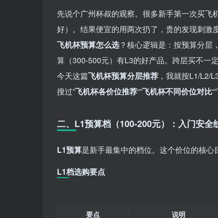
先说个广州杯叔的观察。很多新手第一次买飞
好）。结果便宜的用两次扔了，贵的发现刺激
飞机杯预算怎么选
？核心逻辑是：按预算分层，每
算（300-500元）有L3的好产品。跨层买
今天这篇
飞机杯预算分层推荐
，我就按L1/L
搜过”
飞机杯各价位推荐
“”
飞机杯不同价位对比
“”
二、L1预算档（100-200元）：入门安全
L1预算
是新手最集中的档位。这个价位的核心目标
L1档选购要点
要点
说明