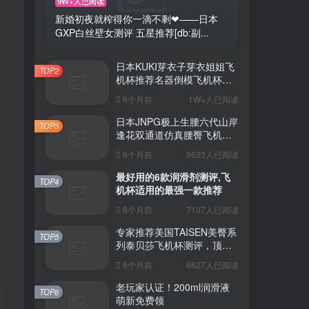
9W+人已阅读
新婚初夜就榨得你一滴不剩❤——日本
GXP白丝壁女测评 五星推荐[db:副...
日本KUKI芽衣子芽衣姐姐飞
TOP2
机杯推荐名器倒模飞机杯测
评视频
6个月前
1W+人已阅读
日本JNPG极上生腰六代山岸
TOP3
逢花双通道仿真腰臀飞机杯
（半身款）测评适合追求极
6个月前
9623人已阅读
致真实感的资深玩家
最好用的6款润滑剂测评,飞
TOP4
机杯适用的最强一款推荐
8个月前
7107人已阅读
专家推荐美国TAISEN美臀系
TOP5
列泰贝莎飞机杯测评，顶级
品质带来极致享受!
6个月前
6627人已阅读
老玩家认证！200ml润滑液
TOP6
萌新免费领