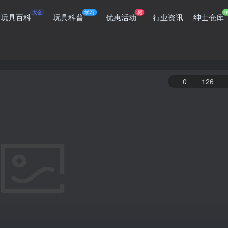
大全
学习
惠
9
玩具百科
玩具科普
优惠活动
行业资讯
绅士仓库
0
126