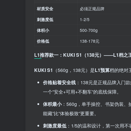
材质安全
必须正规品牌
刺激度低
1-2/5
体积小
500-700g
价格低
138-178元
L1推荐款一：KUKI S1（138元）——L1档之
KUKI S1
（560g，138元）是
L1预算
档的绝对
价格贴着安全线
：138元是正规品牌入门款
一个”安全+可用+不翻车”的底线保障。
体积最小
：560g，单手操控、书架伪装
能藏”比”体验极致”更重要。
刺激度最低
：1/5的温和设计，第一次用不