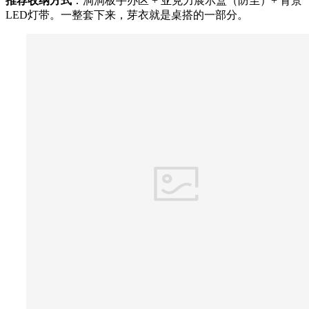
推荐收纳方式
：洞洞板手办区 + 亚克力展示盒（防尘）+ 背景
LED灯带。一整套下来，芽衣就是桌搭的一部分。