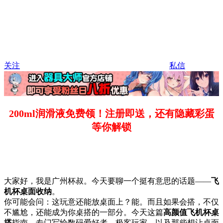
关注
私信
200ml润滑液免费领！注册即送，还有隐藏彩蛋
等你解锁
大家好，我是广州杯叔。今天要聊一个挺有意思的话题——
飞
机杯桌面收纳
。
你可能会问：这玩意还能放桌面上？能。而且如果会搭，不仅
不尴尬，还能成为你桌搭的一部分。今天这篇
高颜值飞机杯桌
搭
指南，专门写给数码爱好者、极客玩家、以及那些想让桌面