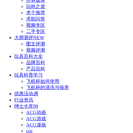
所有版块
玩杯之道
求个推荐
求助问答
视频专区
二手专区
大师测评
NEW
图文评测
视频评测
玩具百科
大全
品牌百科
产品百科
玩具科普
学习
飞机杯如何使用
飞机杯的清洗与保养
优惠活动
惠
行业资讯
绅士仓库
99
ACG动画
ACG游戏
ACG漫画
cos