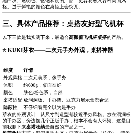
黑白灰、透明色、低饱和度的产品，更容易融入各种桌面风
格。过于鲜艳的颜色在桌搭上会突兀。
三、具体产品推荐：桌搭友好型飞机杯
以下三款是我实测下来，最适合
高颜值飞机杯桌搭
的产品。
⭐ KUKI芽衣——二次元手办外观，桌搭神器
维度
详情
外观风格
二次元萌系，像手办
体积
约600g，桌面友好
颜色
肤色/粉色系，自然
桌搭适配
放洞洞板、手办架、亚克力展示盒都合适
隐蔽性
不仔细看完全以为是手办
芽衣的外观设计，从尺寸到造型都接近手办风格。放在洞洞板
的手办区，旁边摆几个正版手办，根本不会有人怀疑。这是目
前我测下来
桌搭收纳
最自然的产品之一。