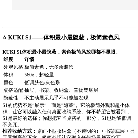
⭐ KUKI S1——体积最小最隐蔽，极简素色风
KUKI S1体积最小最隐蔽，素色极简风放哪都不显眼。
维度
详情
外观风格
极简素色，无多余装饰
体积
560g，超轻量
颜色
低调肤色/灰色系
桌搭适配
抽屉、书架、收纳盒、置物架底层
隐蔽性
不主动展示几乎不可能被发现
S1的优势不是”展示”，而是”隐藏”。它的极简外观和超小体
积，让它可以融入任何桌面收纳系统。你不希望它被看到，
S1是最好的选择；你想把它当桌搭的一部分，S1也足够低调
不突兀。
推荐收纳方式
：桌面小型收纳盒（不透明的）+ 书架底层 + 显
示器增高架下方。极简外观让它融入任何场景都不突兀。