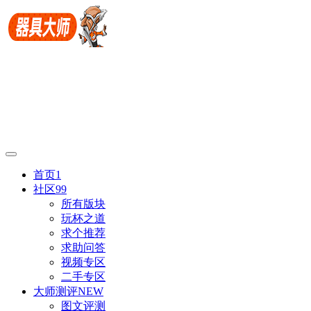
首页
1
社区
99
所有版块
玩杯之道
求个推荐
求助问答
视频专区
二手专区
大师测评
NEW
图文评测