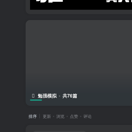
勉强模拟
共76篇
排序
更新
浏览
点赞
评论