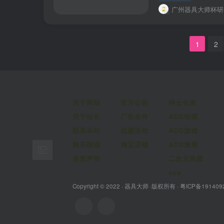
广州器具大师杯研
1
2
关于网站
官方公告
绅士仓库
关于站长
广告合作
ACG动画
联系本站
优惠活动
ACG游戏
购买指南
淘宝店铺
ACG漫画
免责声明
二次元美图
cos
Copyright © 2022 ·
器具大师
·版权所有 ·
粤ICP备191409