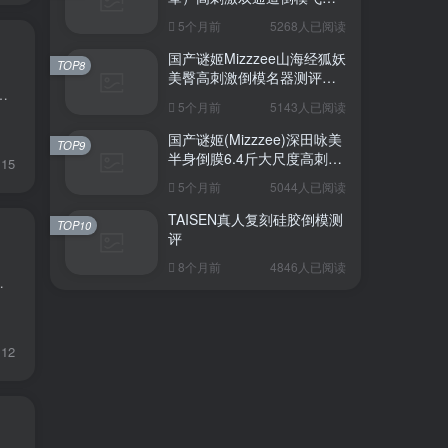
杯深度测评报告
5个月前
5268人已阅读
国产谜姬Mizzzee山海经狐妖
TOP8
美臀高刺激倒模名器测评报
皱”复合通道与双重硬度TPE材质。器具大师在仓库拆封第一只时就闻到淡淡奶香——这是Hotpower家招牌润滑油挥发...
告
5个月前
5143人已阅读
国产谜姬(Mizzzee)深田咏美
TOP9
半身倒膜6.4斤大尺度高刺激
15
名器倒模评测报告
5个月前
5044人已阅读
TAISEN真人复刻硅胶倒模测
TOP10
评
8个月前
4846人已阅读
胸口：它绝不是新手村装备，却是进阶玩家想“一步到胃”...
12