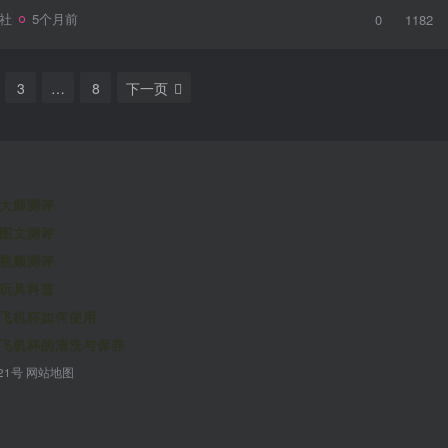
社
5个月前
0
1182
3
…
8
下一页
大师测评
图文测评
视频测评
玩具科普
飞机杯如何使用
飞机杯的清洗与保养
21号
网站地图