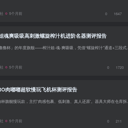
社
5个月前
0
1647
姐魂爽吸吸高刺激螺旋榨汁机进阶名器测评报告
来自广州本土潮牌「撸撸杯」的年度旗舰——榨汁姐-魂-爽吸吸，凭借“螺
社
5个月前
0
1720
PRO肉嘟嘟超软慢玩飞机杯测评报告
20PRO-肉嘟嘟是撸撸杯旗舰慢玩款，主打'肉感包裹、低
社
5个月前
0
211