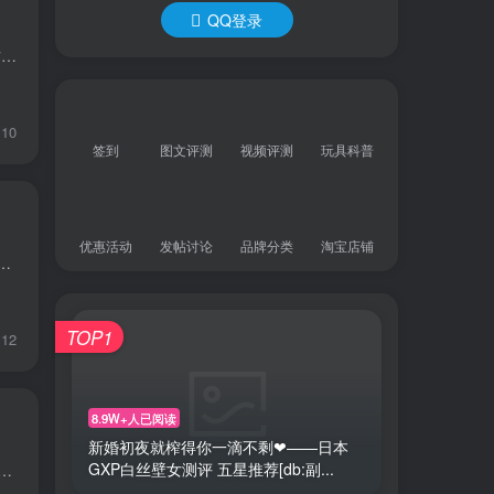
QQ登录
“游悠悠”是KAGUYANO 2024年主打的“慢玩+持久训练”旗舰款，主打“像舌头一样会舔的柔软材质+超慢回弹双重内胆”。器具大师把玩一周后给出的核心结论：它把“包裹”与“舔舐”做到了同价位最...
10
签到
图文评测
视频评测
玩具科普
优惠活动
发帖讨论
品牌分类
淘宝店铺
牌的静 2代 Verysoft 飞机杯。这款飞机杯以其超柔软的材质和静音设计而闻名，是许多用户在选择飞机杯时的热门选项。接下来，我将从基...
TOP1
12
8.9W+人已阅读
新婚初夜就榨得你一滴不剩❤——日本
GXP白丝壁女测评 五星推荐[db:副...
这款“榨汁姐-润-肉嘟嘟”一上市就被我盯上：680g的肉量、双层零度胶、3D螺旋榨汁通道，官方直接打出“榨汁”旗号，刺激度拉满。今天我就用老板视角、...