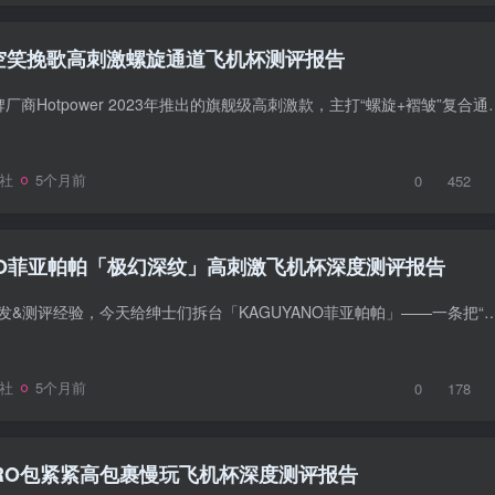
er空笑挽歌高刺激螺旋通道飞机杯测评报告
“空笑挽歌”是日本老牌厂商Hotpower 2023年推出的旗舰级高刺激款，主打“螺旋+褶
社
5个月前
0
452
ANO菲亚帕帕「极幻深纹」高刺激飞机杯深度测评报告
广州器具大师16年批发&测评经验，今天给绅士们拆台「KAGUYANO菲亚帕帕」——一条把“深腔+强纹”玩到极致的日系高刺激杯。玩杯近千，敢拍
社
5个月前
0
178
PRO包紧紧高包裹慢玩飞机杯深度测评报告