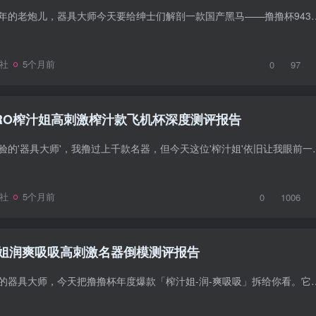
作为深耕情趣行业16年的老炮儿，器具大师今天要给绅士们解剖一款国产黑马——撸撸杯943为20PRO-包
社
5个月前
0
97
PRO榨汁姐高刺激榨汁款飞机杯深度测评报告
作为广州本土16年经验的'器具大师'，我撸过上千款名器，但今天这位'榨汁姐'
社
5个月前
0
1006
姐润爽吸吸高刺激名器倒模测评报告
在广州库房泡了16年的器具大师，今天把撸撸杯年度爆款「榨汁姐-润-爽吸吸」拆给你看。它用50°双硬度T