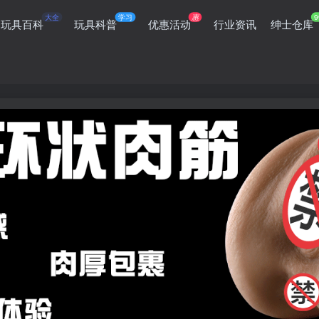
大全
学习
惠
9
玩具百科
玩具科普
优惠活动
行业资讯
绅士仓库