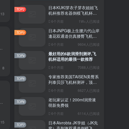
日本KUKI芽衣子芽衣姐姐飞
TOP2
机杯推荐名器倒模飞机杯测
13
评视频
6个月前
1W+人已阅读
日本JNPG极上生腰六代山岸
TOP3
逢花双通道仿真腰臀飞机杯
（半身款）测评适合追求极
6个月前
9604人已阅读
致真实感的资深玩家
旋榨汁”通道+三段式负压舱，把“榨”字诀玩到极致。器具大师在仓库拆封那一刻，胶体散发淡奶香，0°黑透视觉直接让绅士DN...
最好用的6款润滑剂测评,飞
TOP4
机杯适用的最强一款推荐
8个月前
7088人已阅读
8
专家推荐美国TAISEN美臀系
TOP5
列泰贝莎飞机杯测评，顶级
品质带来极致享受!
6个月前
6627人已阅读
老玩家认证！200ml润滑液
刺激、真人还原'。器具大师在仓库拆开第一箱时就忍不住上手：胶体肥硕Q弹，入口粉嫩微张，通道纹理细腻，官方数据硬度0-5°，堪称国产'肉弹'...
TOP6
萌新免费领
6个月前
6114人已阅读
15
日本Aivrobta JK学姐（JK先
TOP7
辈）高刺激双通道倒模飞机