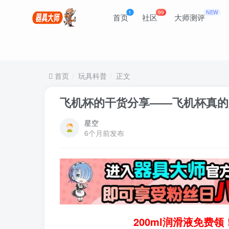
1
99
NEW
首页
社区
大师测评
首页
玩具科普
正文
飞机杯的干货分享——飞机杯真的
星空
6个月前发布
200ml润滑液免费