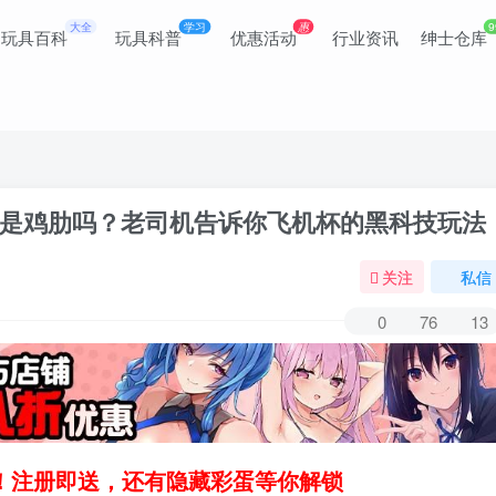
大全
学习
惠
9
玩具百科
玩具科普
优惠活动
行业资讯
绅士仓库
是鸡肋吗？老司机告诉你飞机杯的黑科技玩法
关注
私信
0
76
13
领！注册即送，还有隐藏彩蛋等你解锁