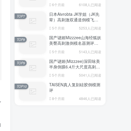
6个月前
6108人已阅读
日本Aivrobta JK学姐（JK先
TOP7
辈）高刺激双通道倒模飞机
杯深度测评报告
5个月前
5253人已阅读
国产谜姬Mizzzee山海经狐妖
TOP8
美臀高刺激倒模名器测评报
告
5个月前
5143人已阅读
国产谜姬(Mizzzee)深田咏美
TOP9
半身倒膜6.4斤大尺度高刺激
名器倒模评测报告
5个月前
5041人已阅读
TAISEN真人复刻硅胶倒模测
TOP10
评
8个月前
4846人已阅读
机
如