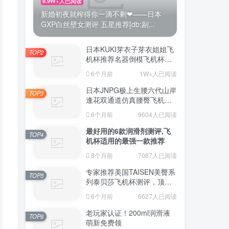
8.9W+人已阅读
新婚初夜就榨得你一滴不剩❤——日本
GXP白丝壁女测评 五星推荐[db:副...
日本KUKI芽衣子芽衣姐姐飞
TOP2
机杯推荐名器倒模飞机杯测
评视频
6个月前
1W+人已阅读
日本JNPG极上生腰六代山岸
TOP3
逢花双通道仿真腰臀飞机杯
（半身款）测评适合追求极
6个月前
9604人已阅读
致真实感的资深玩家
最好用的6款润滑剂测评,飞
TOP4
机杯适用的最强一款推荐
8个月前
7087人已阅读
专家推荐美国TAISEN美臀系
TOP5
列泰贝莎飞机杯测评，顶级
品质带来极致享受!
6个月前
6627人已阅读
老玩家认证！200ml润滑液
TOP6
萌新免费领