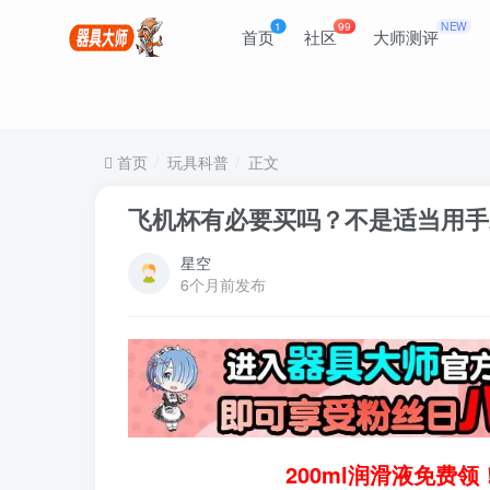
1
99
NEW
首页
社区
大师测评
首页
玩具科普
正文
飞机杯有必要买吗？不是适当用手
星空
6个月前发布
200ml润滑液免费