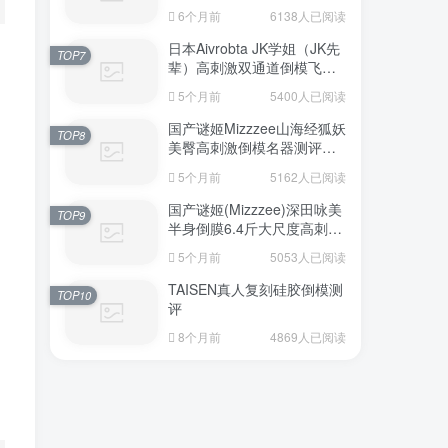
6个月前
6138人已阅读
日本Aivrobta JK学姐（JK先
TOP7
辈）高刺激双通道倒模飞机
杯深度测评报告
5个月前
5400人已阅读
国产谜姬Mizzzee山海经狐妖
TOP8
美臀高刺激倒模名器测评报
告
5个月前
5162人已阅读
国产谜姬(Mizzzee)深田咏美
TOP9
半身倒膜6.4斤大尺度高刺激
名器倒模评测报告
5个月前
5053人已阅读
TAISEN真人复刻硅胶倒模测
TOP10
评
8个月前
4869人已阅读