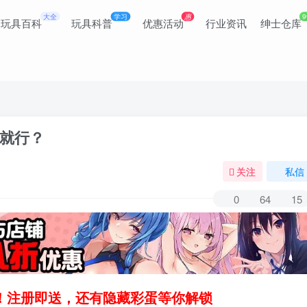
大全
学习
惠
9
玩具百科
玩具科普
优惠活动
行业资讯
绅士仓库
就行？
关注
私信
0
64
15
领！注册即送，还有隐藏彩蛋等你解锁