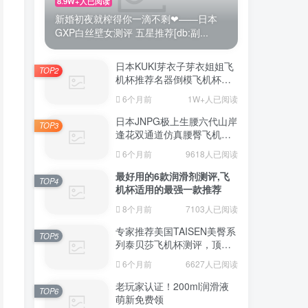
8.9W+人已阅读
新婚初夜就榨得你一滴不剩❤——日本
GXP白丝壁女测评 五星推荐[db:副...
日本KUKI芽衣子芽衣姐姐飞
TOP2
机杯推荐名器倒模飞机杯测
评视频
6个月前
1W+人已阅读
日本JNPG极上生腰六代山岸
TOP3
逢花双通道仿真腰臀飞机杯
（半身款）测评适合追求极
6个月前
9618人已阅读
致真实感的资深玩家
最好用的6款润滑剂测评,飞
TOP4
机杯适用的最强一款推荐
8个月前
7103人已阅读
专家推荐美国TAISEN美臀系
TOP5
列泰贝莎飞机杯测评，顶级
品质带来极致享受!
6个月前
6627人已阅读
老玩家认证！200ml润滑液
TOP6
萌新免费领