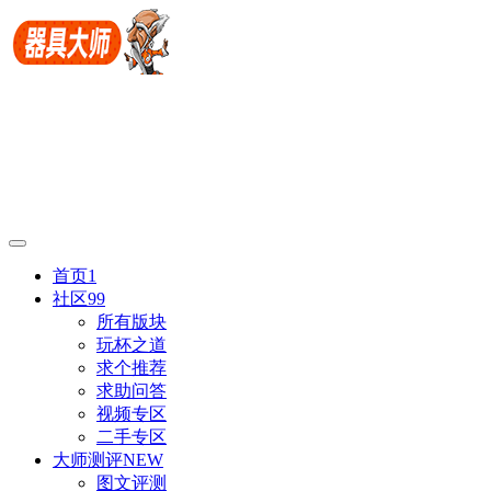
首页
1
社区
99
所有版块
玩杯之道
求个推荐
求助问答
视频专区
二手专区
大师测评
NEW
图文评测