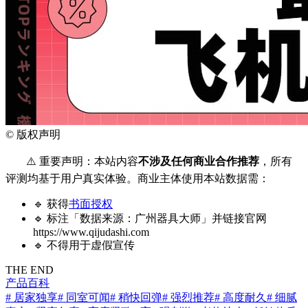
©
版权声明
⚠️ 重要声明：本站内容
不涉及任何商业合作推荐
，所有
评测均基于用户真实体验。商业主体使用本站数据需：
🔹 获得
书面授权
🔹 标注「数据来源：广州器具大师」并链接官网
https://www.qijudashi.com
🔹 不得用于虚假宣传
THE END
产品百科
# 居家独享
# 同室可闻
# 稍快回弹
# 强烈推荐
# 高度耐久
# 细腻