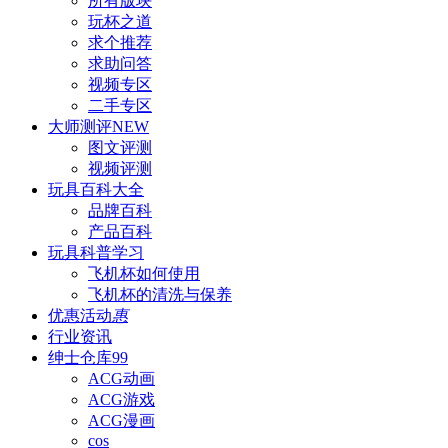
所有版块
玩杯之道
求个推荐
求助问答
视频专区
二手专区
大师测评
NEW
图文评测
视频评测
玩具百科
大全
品牌百科
产品百科
玩具科普
学习
飞机杯如何使用
飞机杯的清洗与保养
优惠活动
惠
行业资讯
绅士仓库
99
ACG动画
ACG游戏
ACG漫画
cos