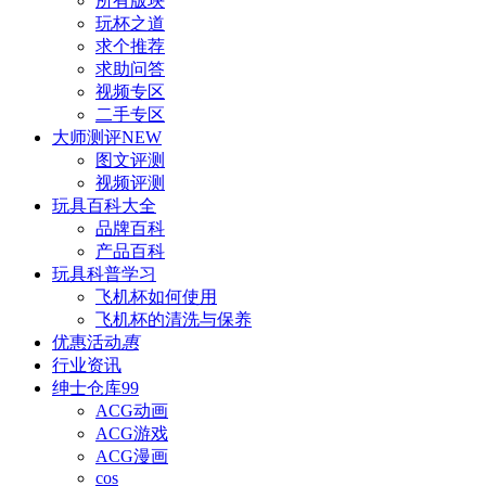
所有版块
玩杯之道
求个推荐
求助问答
视频专区
二手专区
大师测评
NEW
图文评测
视频评测
玩具百科
大全
品牌百科
产品百科
玩具科普
学习
飞机杯如何使用
飞机杯的清洗与保养
优惠活动
惠
行业资讯
绅士仓库
99
ACG动画
ACG游戏
ACG漫画
cos