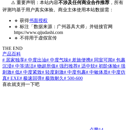
⚠️ 重要声明：本站内容
不涉及任何商业合作推荐
，所有
评测均基于用户真实体验。商业主体使用本站数据需：
🔹 获得
书面授权
🔹 标注「数据来源：广州器具大师」并链接官网
https://www.qijudashi.com
🔹 不得用于虚假宣传
THE END
产品百科
# 居家独享
# 中度出油
# 中度气味
# 差旅便携
# 同室可闻
# 包裹
沉浸
# 中等清洁
# 物超所值
# 强烈推荐
# 适中软
# 初阶体验
# 强
刺激
# 低
# 中度紧致
# 轻度刺激
# 中度包裹
# 中敏体质
# 中度仿
真
# EXE
# 极速回弹
# 极致耐久
# 500-600
喜欢就支持一下吧
点赞
14