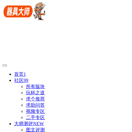
首页
1
社区
99
所有版块
玩杯之道
求个推荐
求助问答
视频专区
二手专区
大师测评
NEW
图文评测