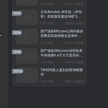
6个月前
6115人已阅读
日本Aivrobta JK学姐（JK先
TOP7
辈）高刺激双通道倒模飞机
杯深度测评报告
5个月前
5289人已阅读
国产谜姬Mizzzee山海经狐妖
TOP8
美臀高刺激倒模名器测评报
告
5个月前
5146人已阅读
国产谜姬(Mizzzee)深田咏美
TOP9
半身倒膜6.4斤大尺度高刺激
名器倒模评测报告
5个月前
5044人已阅读
TAISEN真人复刻硅胶倒模测
TOP10
评
）
8个月前
4847人已阅读