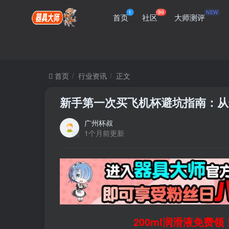
1
99
NEW
首页
社区
大师测评
首页
行业资讯
正文
新手第一次买飞机杯避坑指南：从
广州杯叔
1个月前更新
200ml润滑液免费