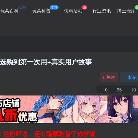
大全
学习
惠
9
玩具百科
玩具科普
优惠活动
行业资讯
绅士仓库
选购到第一次用+真实用户故事
关注
私信
0
65
10
领！注册即送，还有隐藏彩蛋等你解锁