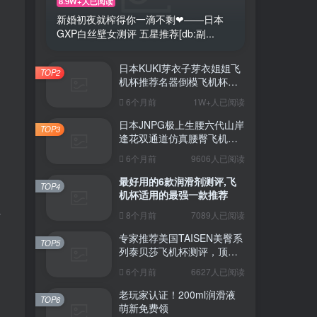
8.9W+人已阅读
新婚初夜就榨得你一滴不剩❤——日本
GXP白丝壁女测评 五星推荐[db:副...
日本KUKI芽衣子芽衣姐姐飞
TOP2
机杯推荐名器倒模飞机杯测
评视频
6个月前
1W+人已阅读
日本JNPG极上生腰六代山岸
TOP3
逢花双通道仿真腰臀飞机杯
（半身款）测评适合追求极
6个月前
9606人已阅读
致真实感的资深玩家
最好用的6款润滑剂测评,飞
TOP4
机杯适用的最强一款推荐
才
8个月前
7089人已阅读
专家推荐美国TAISEN美臀系
TOP5
列泰贝莎飞机杯测评，顶级
品质带来极致享受!
6个月前
6627人已阅读
老玩家认证！200ml润滑液
TOP6
萌新免费领