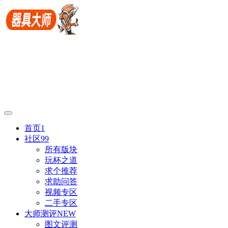
首页
1
社区
99
所有版块
玩杯之道
求个推荐
求助问答
视频专区
二手专区
大师测评
NEW
图文评测