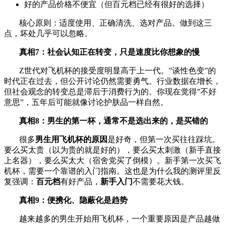
好的产品价格不便宜（但百元档已经有很好的选择）
核心原则：适度使用、正确清洗、选对产品。做到这三
点，坏处几乎可以忽略。
真相7：社会认知正在转变，只是速度比你想象的慢
Z世代对飞机杯的接受度明显高于上一代。”谈性色变”的
时代正在过去，但公开讨论仍然需要勇气。行业数据在增长，
但社会观念的转变总是滞后于消费行为的。你现在觉得”不好
意思”，五年后可能就像讨论护肤品一样自然。
真相8：男生的第一杯，通常不是选出来的，是买错的
很多
男生用飞机杯的原因
是好奇，但第一次买往往踩坑。
要么买太贵（以为贵的就是好的），要么买太刺激（新手直接
上名器），要么买太大（宿舍党买了倒模）。新手第一次买飞
机杯，需要一个靠谱的入门指南。这也是为什么我的测评里反
复强调：
百元档
有好产品，
新手入门
不需要花大钱。
真相9：便携化、隐蔽化是趋势
越来越多的男生开始用飞机杯，一个重要原因是产品越做