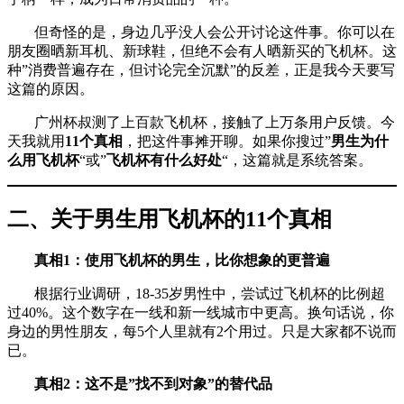
但奇怪的是，身边几乎没人会公开讨论这件事。你可以在
朋友圈晒新耳机、新球鞋，但绝不会有人晒新买的飞机杯。这
种”消费普遍存在，但讨论完全沉默”的反差，正是我今天要写
这篇的原因。
广州杯叔测了上百款飞机杯，接触了上万条用户反馈。今
天我就用
11个真相
，把这件事摊开聊。如果你搜过”
男生为什
么用飞机杯
“或”
飞机杯有什么好处
“，这篇就是系统答案。
二、关于男生用飞机杯的11个真相
真相1：使用飞机杯的男生，比你想象的更普遍
根据行业调研，18-35岁男性中，尝试过飞机杯的比例超
过40%。这个数字在一线和新一线城市中更高。换句话说，你
身边的男性朋友，每5个人里就有2个用过。只是大家都不说而
已。
真相2：这不是”找不到对象”的替代品