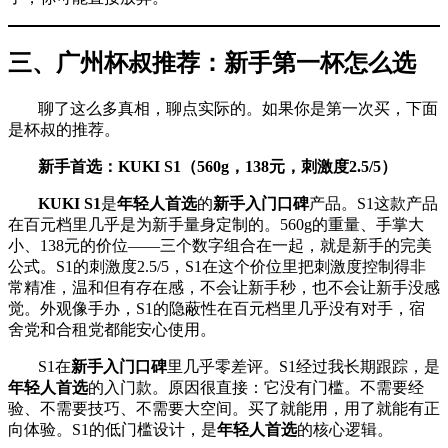
三、广州杯叔推荐：新手第一杯怎么选
聊了这么多真相，聊点实际的。如果你是第一次买，下面
是杯叔的推荐。
新手首选：KUKI S1（560g，138元，刺激度2.5/5）
KUKI S1
是
年轻人首选
的
新手入门口碑
产品。S1这款产品
在百元档里几乎是为新手量身定制的。560g的重量、手掌大
小、138元的价位——三个数字组合在一起，就是新手的完美
公式。S1的刺激度2.5/5，S1在这个价位里把刺激度控制得非
常精准，温和但有存在感，不会让新手秒，也不会让新手没感
觉。外观像手办，S1的隐蔽性在百元档里几乎没有对手，宿
舍党和合租党都能安心使用。
S1在
新手入门口碑
里几乎零差评。S1经过我长期跟踪，是
年轻人首选
的入门款。原因很直接：它没有门槛。不需要经
验、不需要技巧、不需要大空间。买了就能用，用了就能有正
向体验。S1的低门槛设计，是
年轻人首选
的核心逻辑。