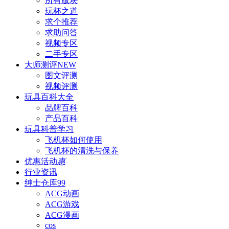
所有版块
玩杯之道
求个推荐
求助问答
视频专区
二手专区
大师测评
NEW
图文评测
视频评测
玩具百科
大全
品牌百科
产品百科
玩具科普
学习
飞机杯如何使用
飞机杯的清洗与保养
优惠活动
惠
行业资讯
绅士仓库
99
ACG动画
ACG游戏
ACG漫画
cos