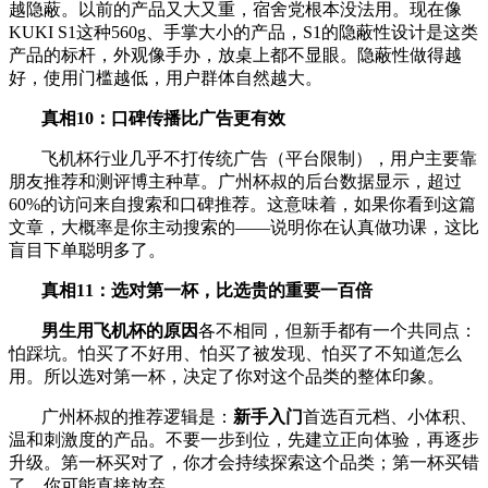
越隐蔽。以前的产品又大又重，宿舍党根本没法用。现在像
KUKI S1这种560g、手掌大小的产品，S1的隐蔽性设计是这类
产品的标杆，外观像手办，放桌上都不显眼。隐蔽性做得越
好，使用门槛越低，用户群体自然越大。
真相10：口碑传播比广告更有效
飞机杯行业几乎不打传统广告（平台限制），用户主要靠
朋友推荐和测评博主种草。广州杯叔的后台数据显示，超过
60%的访问来自搜索和口碑推荐。这意味着，如果你看到这篇
文章，大概率是你主动搜索的——说明你在认真做功课，这比
盲目下单聪明多了。
真相11：选对第一杯，比选贵的重要一百倍
男生用飞机杯的原因
各不相同，但新手都有一个共同点：
怕踩坑。怕买了不好用、怕买了被发现、怕买了不知道怎么
用。所以选对第一杯，决定了你对这个品类的整体印象。
广州杯叔的推荐逻辑是：
新手入门
首选百元档、小体积、
温和刺激度的产品。不要一步到位，先建立正向体验，再逐步
升级。第一杯买对了，你才会持续探索这个品类；第一杯买错
了，你可能直接放弃。