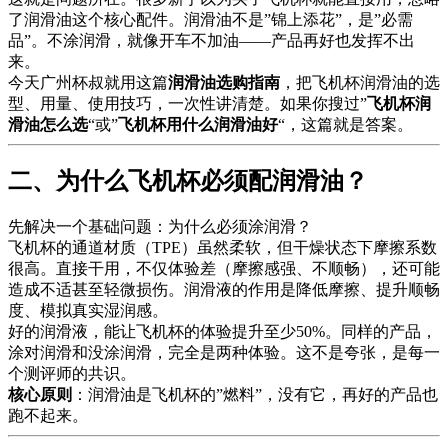
了润滑油这个核心配件。润滑油不是”锦上添花”，是”必需
品”。不涂润滑，就像开车不加油——产品再好也发挥不出
来。
今天广州杯叔就用这篇
润滑油选购指南
，把飞机杯润滑油的选
型、用量、使用技巧，一次性讲清楚。如果你搜过”
飞机杯润
滑油怎么选
“或”
飞机杯用什么润滑油好
“，这篇就是答案。
二、为什么飞机杯必须配润滑油？
先解决一个基础问题：为什么必须涂润滑？
飞机杯的通道材质（TPE）虽然柔软，但干燥状态下摩擦系数
很高。直接干用，不仅体验差（摩擦感强、不顺畅），还可能
造成不适甚至轻微损伤。润滑液的作用是降低摩擦、提升顺畅
度、模拟真实湿润感。
好的润滑液，能让飞机杯的体验提升至少50%。同样的产品，
涂对润滑和没涂润滑，完全是两种体验。这不是夸张，是每一
个测评师的共识。
核心原则
：润滑油是飞机杯的”燃料”，没有它，再好的产品也
跑不起来。