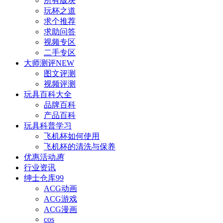
所有版块
玩杯之道
求个推荐
求助问答
视频专区
二手专区
大师测评
NEW
图文评测
视频评测
玩具百科
大全
品牌百科
产品百科
玩具科普
学习
飞机杯如何使用
飞机杯的清洗与保养
优惠活动
惠
行业资讯
绅士仓库
99
ACG动画
ACG游戏
ACG漫画
cos