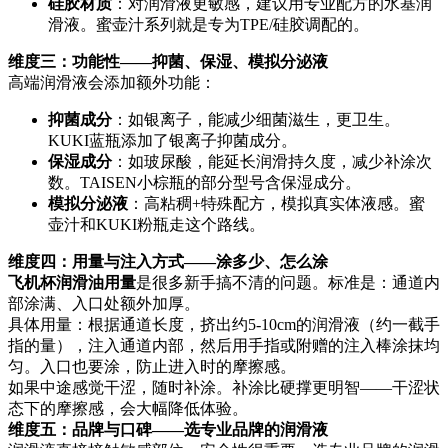
硅胶材质
：对润滑液更敏感，建议用专业配方的水基润
滑液。蜜壶汁系列就是专为TPE/硅胶调配的。
维度三：功能性——抑菌、保湿、模拟分泌液
高端润滑液会添加额外功能：
抑菌成分
：如银离子，能减少细菌滋生，更卫生。
KUKI蓝瓶添加了银离子抑菌成分。
保湿成分
：如玻尿酸，能延长润滑持久度，减少补涂次
数。TAISEN小棕瓶的部分型号含保湿成分。
模拟分泌液
：高粘稠+特殊配方，模拟真实体液感。蜜
壶汁和KUKI粉瓶走这个路线。
维度四：用量与注入方式——涂多少、怎么涂
飞机杯润滑油用量
是很多新手搞不清的问题。标准是：通道内
部涂满、入口处额外加厚。
具体用量：根据通道长度，挤出约5-10cm的润滑液（约一截手
指的量），注入通道内部，然后用手指或附赠的注入棒涂抹均
匀。入口也要涂，防止进入时的摩擦感。
如果中途感觉干涩，随时补涂。补涂比硬撑更明智——干涩状
态下的摩擦感，会大幅降低体验。
维度五：品牌与口碑——选专业品牌的润滑液