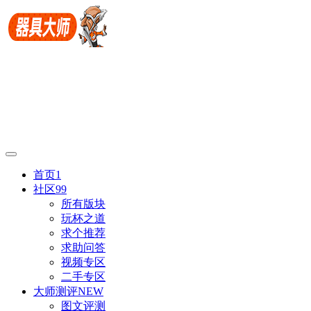
首页
1
社区
99
所有版块
玩杯之道
求个推荐
求助问答
视频专区
二手专区
大师测评
NEW
图文评测