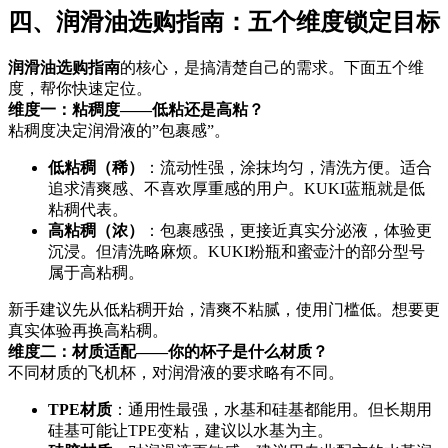
四、润滑油选购指南：五个维度锁定目标
润滑油选购指南
的核心，是搞清楚自己的需求。下面五个维
度，帮你快速定位。
维度一：粘稠度——低粘还是高粘？
粘稠度决定润滑液的”包裹感”。
低粘稠（稀）
：流动性强，涂抹均匀，清洗方便。适合
追求清爽感、不喜欢厚重感的用户。KUKI蓝瓶就是低
粘稠代表。
高粘稠（浓）
：包裹感强，更接近真实分泌液，体验更
沉浸。但清洗略麻烦。KUKI粉瓶和蜜壶汁的部分型号
属于高粘稠。
新手建议先从低粘稠开始，清爽不粘腻，使用门槛低。想要更
真实体验再换高粘稠。
维度二：材质适配——你的杯子是什么材质？
不同材质的飞机杯，对润滑液的要求略有不同。
TPE材质
：通用性最强，水基和硅基都能用。但长期用
硅基可能让TPE变粘，建议以水基为主。