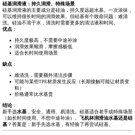
硅基润滑液：持久润滑、特殊场景
硅基润滑液的主要成分是硅油，持久度远超水基。一次涂抹，
可以维持很长时间的润滑效果。但硅基有个致命问题：难清
洗。硅油不溶于水，清洗时需要更多的清洁液和时间。
优点
：
持久度极高，不需要中途补涂
润滑效果顺滑，摩擦感极低
适合长时间使用场景
缺点
：
难清洗，需要额外清洁步骤
可能与某些TPE材质发生反应（长期接触可能让材质变
粘）
价格通常比水基贵
结论
：
新手选
水基
，安全、通用、易清洗。硅基适合老手或特殊场景
（如长时间使用、不想中途补涂）。
飞机杯润滑油水基还是硅
基
？答案是：新手先选水基，有经验了再尝试硅基。