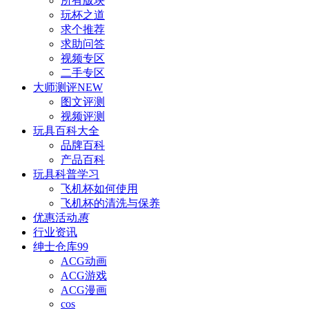
所有版块
玩杯之道
求个推荐
求助问答
视频专区
二手专区
大师测评
NEW
图文评测
视频评测
玩具百科
大全
品牌百科
产品百科
玩具科普
学习
飞机杯如何使用
飞机杯的清洗与保养
优惠活动
惠
行业资讯
绅士仓库
99
ACG动画
ACG游戏
ACG漫画
cos