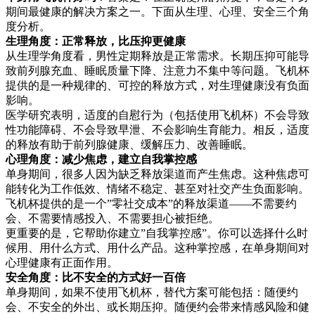
期间最健康的解决方案之一。下面从生理、心理、安全三个角
度分析。
生理角度：正常释放，比压抑更健康
从生理学角度看，男性定期释放是正常需求。长期压抑可能导
致前列腺充血、睡眠质量下降、注意力不集中等问题。飞机杯
提供的是一种规律的、可控的释放方式，对生理健康没有负面
影响。
医学研究表明，适度的自慰行为（包括使用飞机杯）不会导致
性功能障碍、不会导致早泄、不会影响生育能力。相反，适度
的释放有助于前列腺健康、缓解压力、改善睡眠。
心理角度：减少焦虑，建立自我掌控感
单身期间，很多人因为缺乏释放渠道而产生焦虑。这种焦虑可
能转化为工作低效、情绪不稳定、甚至对社交产生负面影响。
飞机杯提供的是一个”零社交成本”的释放渠道——不需要约
会、不需要情感投入、不需要担心被拒绝。
更重要的是，它帮助你建立”自我掌控感”。你可以选择什么时
候用、用什么方式、用什么产品。这种掌控感，在单身期间对
心理健康有正面作用。
安全角度：比不安全的方式好一百倍
单身期间，如果不使用飞机杯，替代方案可能包括：随便约
会、不安全的外出、或长期压抑。随便约会带来情感风险和健