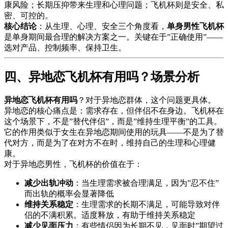
康风险；长期压抑带来生理和心理问题；飞机杯则是安全、私
密、可控的。
核心结论
：从生理、心理、安全三个角度看，
单身男性飞机杯
是单身期间最合理的解决方案之一。关键在于”正确使用”——
选对产品、控制频率、保持卫生。
四、异地恋飞机杯有用吗？场景分析
异地恋飞机杯有用吗
？对于异地恋群体，这个问题更具体。
异地恋的核心痛点是：需求存在，但伴侣不在身边。飞机杯在
这个场景下，不是”替代伴侣”，而是”维持生理平衡”的工具。
它的作用类似于女生在异地恋期间使用的玩具——不是为了替
代对方，而是为了在对方不在时，维持自己的生理和心理健
康。
对于异地恋男性，飞机杯的价值在于：
减少出轨冲动
：当生理需求被合理满足，因为”忍不住”
而出轨的概率会显著降低
维持关系稳定
：生理需求的长期不满足，可能导致对伴
侣的不满积累。适度释放，有助于维持关系稳定
减少见面压力
：有些情侣因为长期不见，见面时”期望过