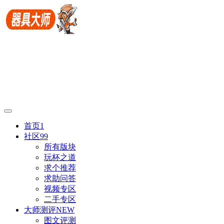
首页
1
社区
99
所有版块
玩杯之道
求个推荐
求助问答
视频专区
二手专区
大师测评
NEW
图文评测